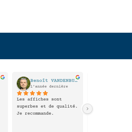
Benoît VANDENBULCKE
Laurence 
l’année dernière
l’année der
Les affiches sont 
MerciExpédition
superbes et de qualité. 
rapide.Cartes d
Je recommande.
qualité. C'est 
que je commande
 
j'encadre pour 
Réponse du prop