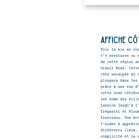
Granit
Rose-
SimpleMap
Affiche cô
Voir la vie en ro
t’y aventures ou 
de cette région a
Granit Rose. Cett
côte escarpée du 
plongera dans tes
grâce à une vue d
cette zone côtièr
les noms des vill
Lannion jusqu’à l
Trégastel et Plou
Trestraou. Une éc
t’aider à appréci
différents lieux.
simplicité et la 