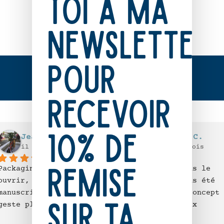
toi à ma
newsletter
pour
recevoir
10% de
Jean-sébastien MADIOU
Clemence C.
il y a 12 mois
il y a 12 mois
remise
Packaging agréable à 
En vacances dans le 
ouvrir, avec un mot 
coin, nous avons été 
manuscrit : toujours un 
séduit par le concept 
sur ta
geste plaisant.La carte 
d'une chasse aux 
est conforme à ce que 
trésors pour découvrir