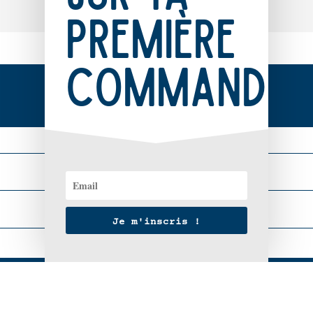
nous avions vue sur le 
Gâvres. C'est avec nos
première
site, et nous en sommes 
enfants de 9 et 7 ans 
très contents.Longue 
que nous nous sommes 
route à Captain Map, 
lancés dans l'aventure
commande.
gardez le cap 😉
! Et puis .... nous 
Cheers,Hélène et Jean-
avons vite déchanté...
Seb
Plusieurs croquis à 
retrouver et les 
associer à une zone de
recherche. Nous errons
LIVRAISON
dans les rues sans 
vraiment savoir ce que
nous devons trouver. L
Achat
Je m'inscris !
découverte des mots 
indices reste assez 
difficile pour les 
enfants comme pour les
Qui est Captain Map ?
adultes. Les enfants 
ble
Devenir éclaireur
ont rapidement perdu 