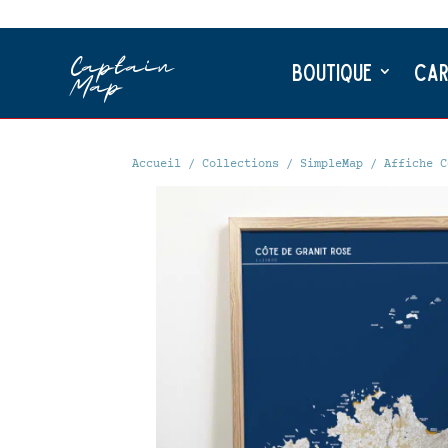
Captain
Boutique
Car
Map
Accueil
/
Collections
/
SimpleMap
/ Affiche C