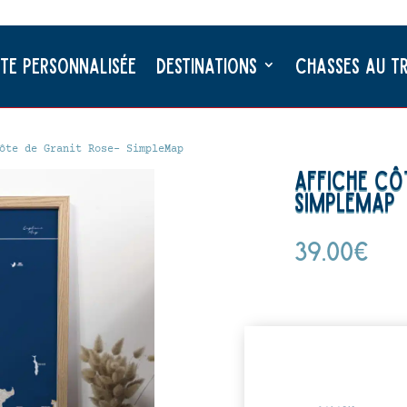
te Personnalisée
Destinations
Chasses au t
ôte de Granit Rose- SimpleMap
Affiche Cô
SimpleMap
39.00
€